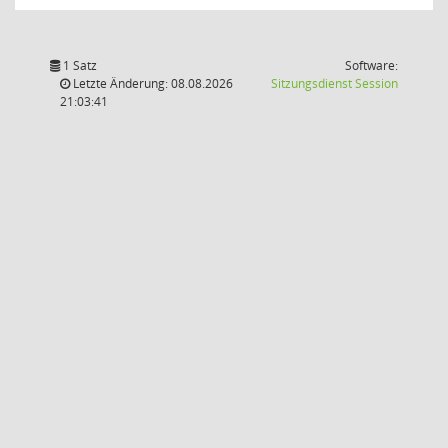
1 Satz
Software:
(Wird in
Letzte Änderung: 08.08.2026
Sitzungsdienst
Session
21:03:41