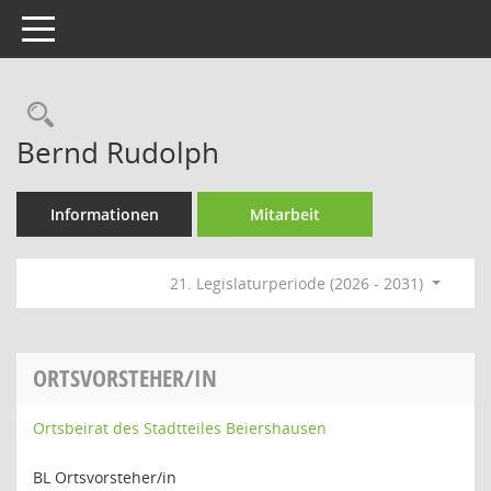
Toggle navigation
Rechercheauswahl
Bernd Rudolph
Informationen
Mitarbeit
21. Legislaturperiode (2026 - 2031)
ORTSVORSTEHER/IN
Ortsbeirat des Stadtteiles Beiershausen
BL Ortsvorsteher/in