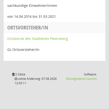
sachkundige Einwohner/innen
von 14.04.2016 bis 31.03.2021
ORTSVORSTEHER/IN
Ortsbeirat des Stadtteiles Petersberg
GL Ortsvorsteher/in
2 Sätze
Software:
(Wird in
Letzte Änderung: 07.08.2026
Sitzungsdienst
Session
12:03:11