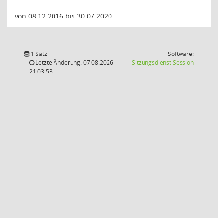
von 08.12.2016 bis 30.07.2020
1 Satz
Software:
(Wird in
Letzte Änderung: 07.08.2026
Sitzungsdienst
Session
21:03:53