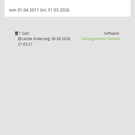
von 01.04.2011 bis 31.03.2026
1 Satz
Software:
(Wird in
Letzte Änderung: 06.08.2026
Sitzungsdienst
Session
21:05:21