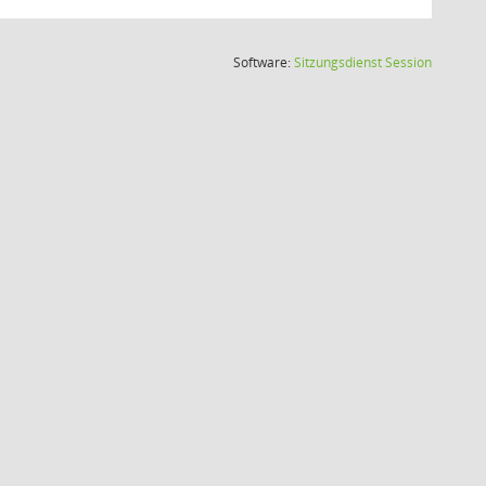
(Wird in
Software:
Sitzungsdienst
Session