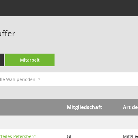
ffer
Mitarbeit
lle Wahlperioden
Mitgliedschaft
Art de
tteiles Petersberg
GL
Mitglie