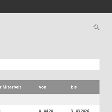
Rec
r Mitarbeit
von
bis
d
01.04.2011
31.03.2026