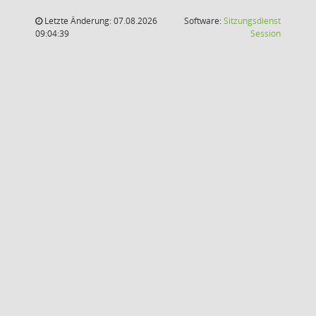
Letzte Änderung: 07.08.2026
Software:
Sitzungsdienst
(Wird in
09:04:39
Session