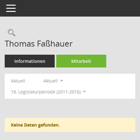
Toggle navigation
Rechercheauswahl
Thomas Faßhauer
Informationen
Mitarbeit
Aktuell
Aktuell
18. Legislaturperiode (2011-2016)
Keine Daten gefunden.