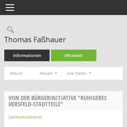
Toggle navigation
Rechercheauswahl
Thomas Faßhauer
Informationen
Mitarbeit
Aktuell
Aktuell
Alle Daten
VON DER BÜRGERINITIATIVE "RUHIGERES
HERSFELD-STADTTEILE"
Lärmschutzbeirat