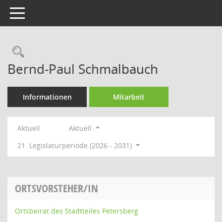
Toggle navigation
Rechercheauswahl
Bernd-Paul Schmalbauch
Informationen
Mitarbeit
Aktuell
Aktuell
21. Legislaturperiode (2026 - 2031)
ORTSVORSTEHER/IN
Ortsbeirat des Stadtteiles Petersberg