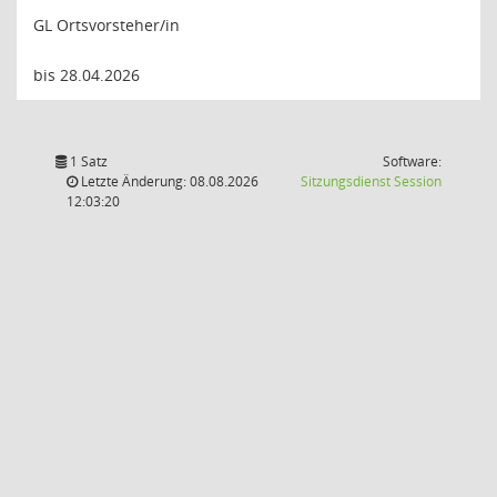
GL Ortsvorsteher/in
bis 28.04.2026
1 Satz
Software:
(Wird in
Letzte Änderung: 08.08.2026
Sitzungsdienst
Session
12:03:20