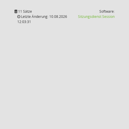
11 Sätze
Software:
(Wird in
Letzte Änderung: 10.08.2026
Sitzungsdienst
Session
12:03:31