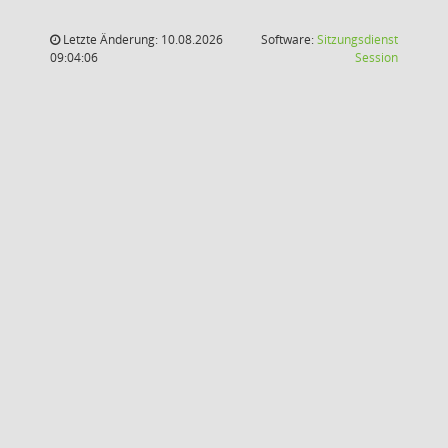
Letzte Änderung: 10.08.2026
Software:
Sitzungsdienst
(Wird in
09:04:06
Session