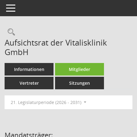
Toggle navigation
Rechercheauswahl
Aufsichtsrat der Vitalisklinik
GmbH
Informationen
Mitglieder
Vertreter
Sitzungen
21. Legislaturperiode (2026 - 2031)
Mandatsträger: