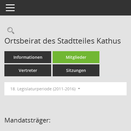
Toggle navigation
Rechercheauswahl
Ortsbeirat des Stadtteiles Kathus
Informationen
Mitglieder
Vertreter
Sitzungen
18. Legislaturperiode (2011-2016)
Mandatsträger: