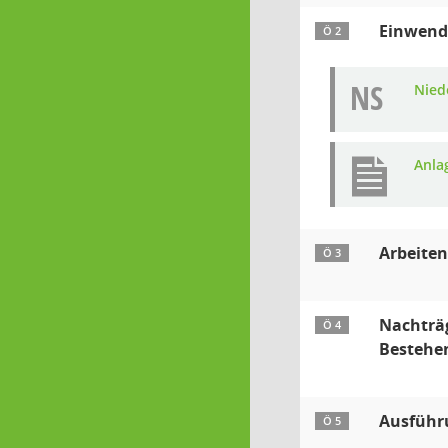
Einwendu
Ö 2
NS
Niede
Anla
Arbeiten
Ö 3
Nachträg
Ö 4
Bestehe
Ausführu
Ö 5