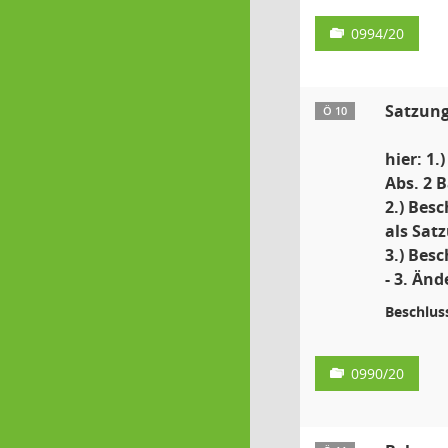
0994/20
Satzung
Ö 10
hier: 1
Abs. 2 
2.) Bes
als Sat
3.) Bes
- 3. Än
Beschlus
0990/20