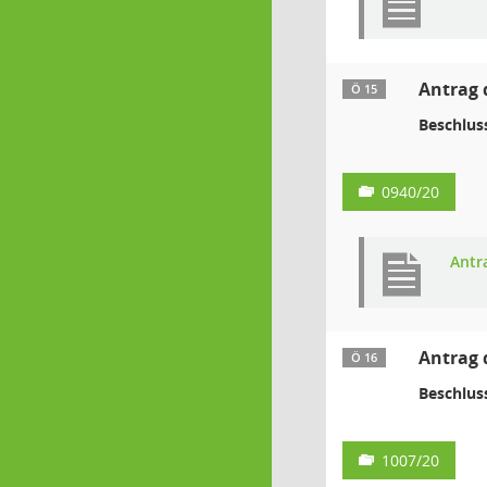
Antrag 
Ö 15
Beschlus
0940/20
Antr
Antrag 
Ö 16
Beschlus
1007/20