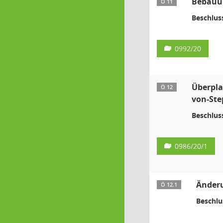
Bebauun
Ö 11
Beschlus
0992/20
Überpla
Ö 12
von-Ste
Beschlus
0986/20/1
Änderu
Ö 12.1
Beschlu