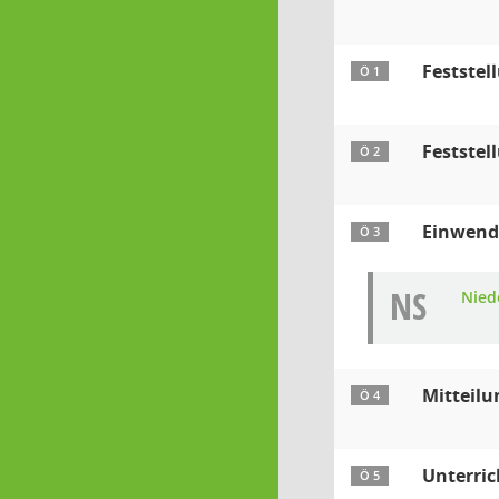
Feststel
Ö 1
Feststel
Ö 2
Einwendu
Ö 3
NS
Nied
Mitteilu
Ö 4
Unterri
Ö 5