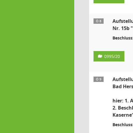
Aufstell
Ö 8
Nr. 15b 
Beschluss
0995/20
Aufstell
Ö 9
Bad Hers
hier: 1.
2. Besch
Kaserne"
Beschluss