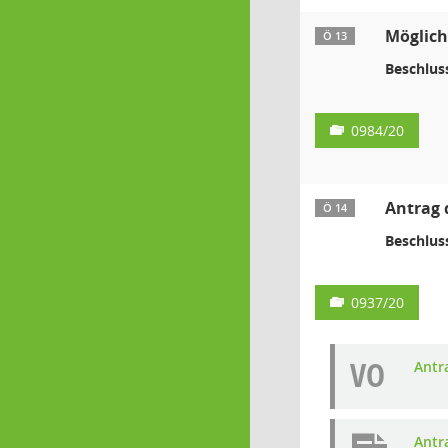
Möglich
Ö 13
Beschlus
0984/20
Antrag 
Ö 14
Beschlus
0937/20
VO
Antr
Antr