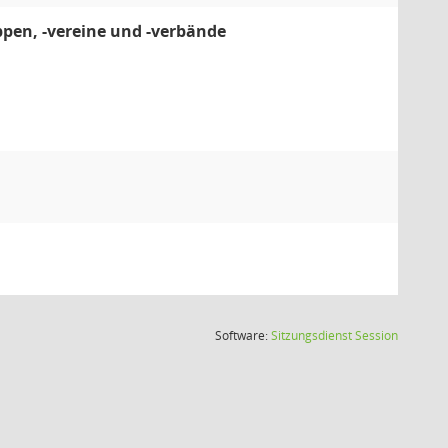
ppen, -vereine und -verbände
(Wird in
Software:
Sitzungsdienst
Session