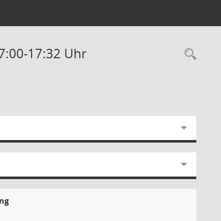
17:00-17:32 Uhr
Rec
ung