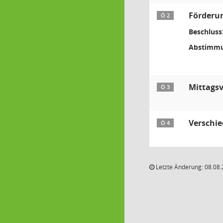
Förderun
Ö 2
Beschluss
Abstimmu
Mittagsv
Ö 3
Verschi
Ö 4
Letzte Änderung: 08.08.