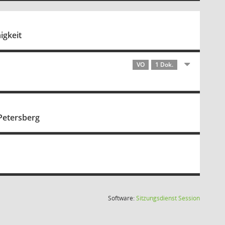
igkeit
VO
1 Dok.
Petersberg
(Wird in
Software:
Sitzungsdienst
Session