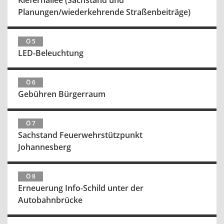
Kiefernallee (Sachstand und
Planungen/wiederkehrende Straßenbeiträge)
Ö 5
LED-Beleuchtung
Ö 6
Gebühren Bürgerraum
Ö 7
Sachstand Feuerwehrstützpunkt
Johannesberg
Ö 8
Erneuerung Info-Schild unter der
Autobahnbrücke