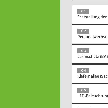
Ö 1
Feststellung der
Ö 2
Personalwechsel
Ö 3
Lärmschutz (BAB
Ö 4
Kiefernallee (S
Ö 5
LED-Beleuchtun