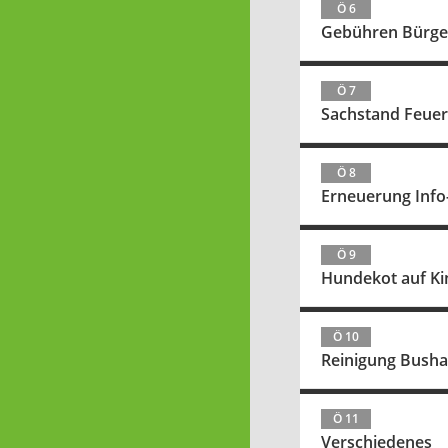
Ö 6
Gebühren Bürg
Ö 7
Sachstand Feue
Ö 8
Erneuerung Info
Ö 9
Hundekot auf Ki
Ö 10
Reinigung Bushal
Ö 11
Verschiedenes