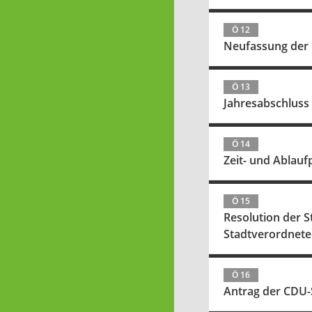
Ö 12
Neufassung der 
Ö 13
Jahresabschluss
Ö 14
Zeit- und Ablauf
Ö 15
Resolution der 
Stadtverordnete
Ö 16
Antrag der CDU-