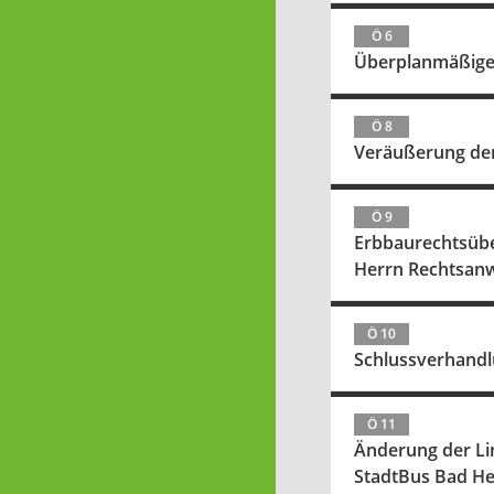
Ö 6
Überplanmäßigen
Ö 8
Veräußerung der
Ö 9
Erbbaurechtsübe
Herrn Rechtsanw
Ö 10
Schlussverhandl
Ö 11
Änderung der Lin
StadtBus Bad He