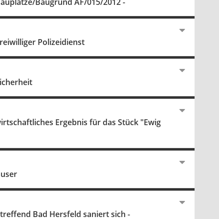
Bauplätze/Baugrund AF/015/2012 -
williger Polizeidienst
icherheit
tschaftliches Ergebnis für das Stück "Ewig
äuser
effend Bad Hersfeld saniert sich -