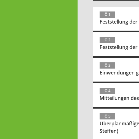
Ö 1
Feststellung der
Ö 2
Feststellung de
Ö 3
Einwendungen ge
Ö 4
Mitteilungen de
Ö 5
Überplanmäßige M
Steffen)