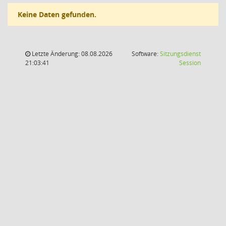
Keine Daten gefunden.
Letzte Änderung: 08.08.2026
Software:
Sitzungsdienst
(Wird in
21:03:41
Session