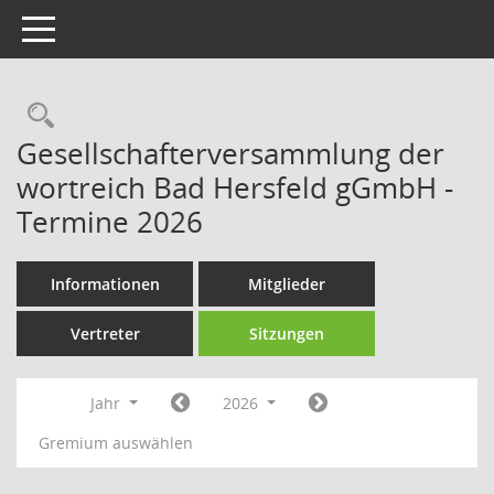
Toggle navigation
Rechercheauswahl
Gesellschafterversammlung der
wortreich Bad Hersfeld gGmbH -
Termine 2026
Informationen
Mitglieder
Vertreter
Sitzungen
Jahr
2026
Gremium auswählen