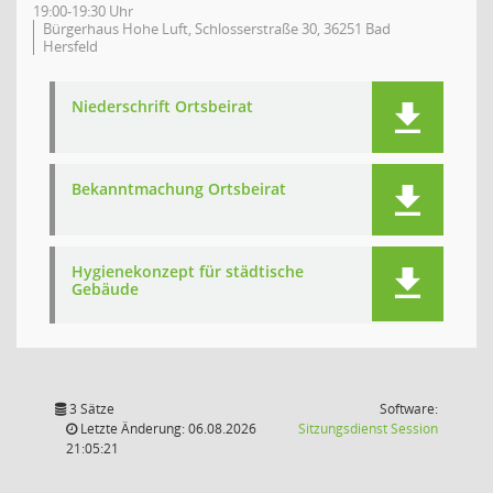
19:00-19:30 Uhr
Bürgerhaus Hohe Luft, Schlosserstraße 30, 36251 Bad
Hersfeld
Niederschrift Ortsbeirat
Bekanntmachung Ortsbeirat
Hygienekonzept für städtische
Gebäude
3 Sätze
Software:
(Wird in
Letzte Änderung: 06.08.2026
Sitzungsdienst
Session
21:05:21