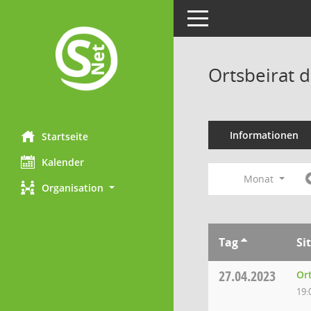
Toggle navigation
Ortsbeirat 
Informationen
Startseite
Kalender
Monat
Organisation
Tag
Si
27.04.2023
Or
19: