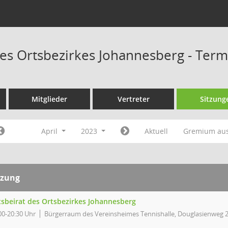
des Ortsbezirkes Johannesberg - Ter
Mitglieder
Vertreter
Sitzung
April
2023
Aktuell
Gremium au
tzung
tsbeirat des Ortsbezirkes Johannesberg
00-20:30 Uhr
Bürgerraum des Vereinsheimes Tennishalle, Douglasienweg 2