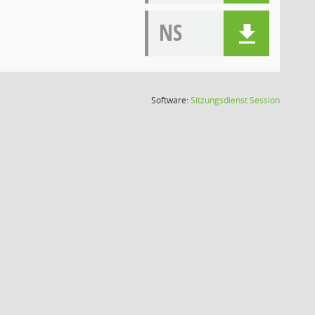
NS
(Wird in
Software:
Sitzungsdienst
Session