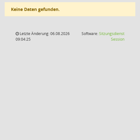
Keine Daten gefunden.
Letzte Änderung: 06.08.2026
Software:
Sitzungsdienst
(Wird in
09:04:25
Session