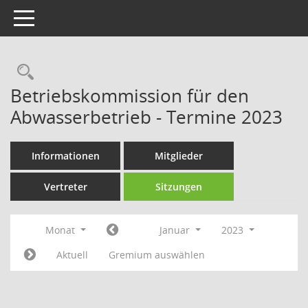
Toggle navigation
Rechercheauswahl
Betriebskommission für den
Abwasserbetrieb - Termine 2023
Informationen
Mitglieder
Vertreter
Sitzungen
Monat
Januar
2023
Aktuell
Gremium auswählen