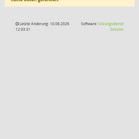
Letzte Änderung: 10.08.2026
Software:
Sitzungsdienst
(Wird in
12:03:31
Session