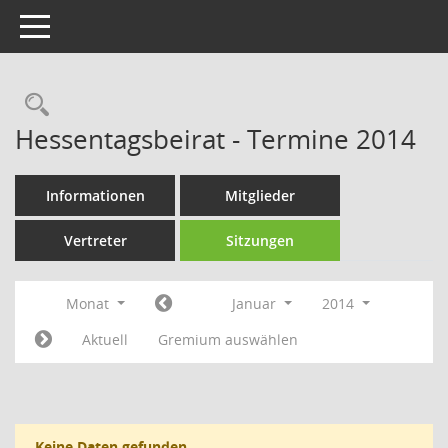
Toggle navigation
Rechercheauswahl
Hessentagsbeirat - Termine 2014
Informationen
Mitglieder
Vertreter
Sitzungen
Monat
Januar
2014
Aktuell
Gremium auswählen
Keine Daten gefunden.