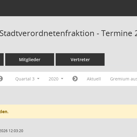
tadtverordnetenfraktion - Termine 
Mitglieder
Vertreter
Quartal 3
2020
Aktuell
Gremium au
den.
2026 12:03:20