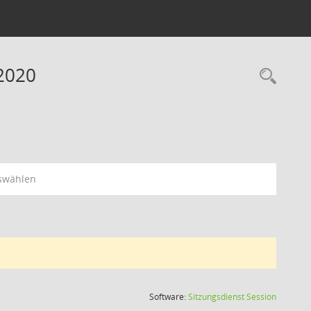
2020
Rec
swählen
(Wird in
Software:
Sitzungsdienst
Session