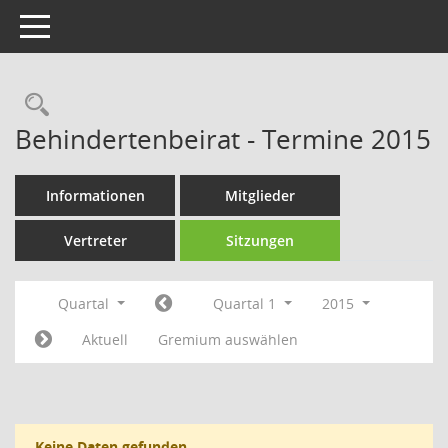
Toggle navigation
Rechercheauswahl
Behindertenbeirat - Termine 2015
Informationen
Mitglieder
Vertreter
Sitzungen
Quartal
Quartal 1
2015
Aktuell
Gremium auswählen
Keine Daten gefunden.