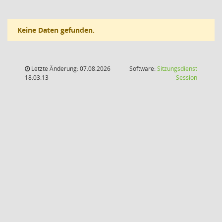
Keine Daten gefunden.
Letzte Änderung: 07.08.2026
Software:
Sitzungsdienst
(Wird in
18:03:13
Session