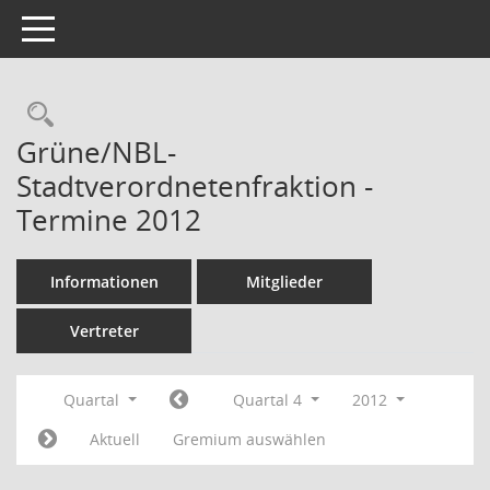
Toggle navigation
Rechercheauswahl
Grüne/NBL-
Stadtverordnetenfraktion -
Termine 2012
Informationen
Mitglieder
Vertreter
Quartal
Quartal 4
2012
Aktuell
Gremium auswählen