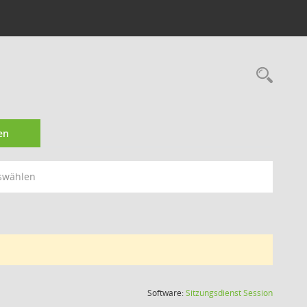
Rec
en
swählen
(Wird in
Software:
Sitzungsdienst
Session