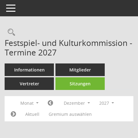
Toggle navigation
Rechercheauswahl
Festspiel- und Kulturkommission -
Termine 2027
Informationen
Mitglieder
Vertreter
Sitzungen
Monat
Dezember
2027
Aktuell
Gremium auswählen