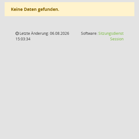
Keine Daten gefunden.
Letzte Änderung: 06.08.2026
Software:
Sitzungsdienst
(Wird in
15:03:34
Session