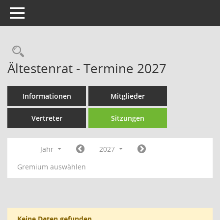
Toggle navigation
Rechercheauswahl
Ältestenrat - Termine 2027
Informationen
Mitglieder
Vertreter
Sitzungen
Jahr
2027
Gremium auswählen
Keine Daten gefunden.