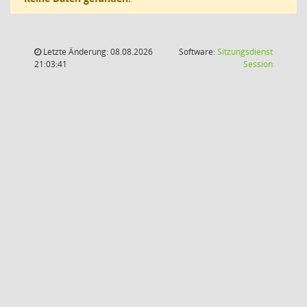
Letzte Änderung: 08.08.2026
Software:
Sitzungsdienst
(Wird in
21:03:41
Session