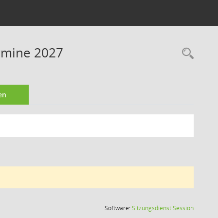
ermine 2027
Rec
en
(Wird in
Software:
Sitzungsdienst
Session