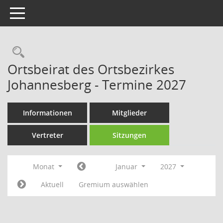
Toggle navigation
Rechercheauswahl
Ortsbeirat des Ortsbezirkes
Johannesberg - Termine 2027
Informationen
Mitglieder
Vertreter
Sitzungen
Monat
Januar
2027
Aktuell
Gremium auswählen