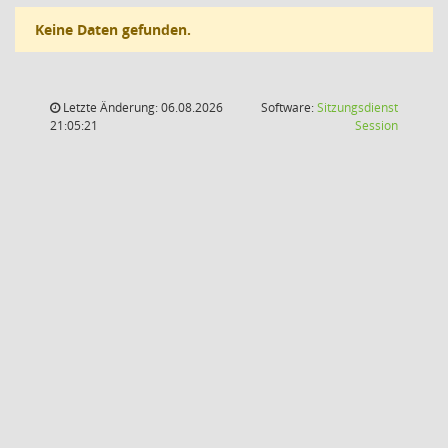
Keine Daten gefunden.
Letzte Änderung: 06.08.2026
Software:
Sitzungsdienst
(Wird in
21:05:21
Session