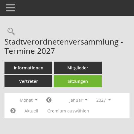
Toggle navigation
Rechercheauswahl
Stadtverordnetenversammlung -
Termine 2027
Informationen
Mitglieder
Vertreter
Sitzungen
Monat
Januar
2027
Aktuell
Gremium auswählen