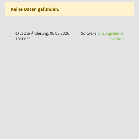
Keine Daten gefunden.
Letzte Änderung: 06.08.2026
Software:
Sitzungsdienst
(Wird in
18:03:23
Session