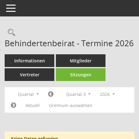
Toggle navigation
Rechercheauswahl
Behindertenbeirat - Termine 2026
Informationen
Mitglieder
Vertreter
Sitzungen
Quartal
Quartal 3
2026
Aktuell
Gremium auswählen
Keine Daten gefunden.