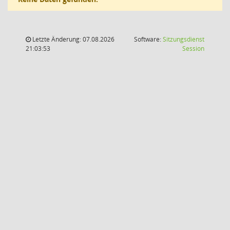
Letzte Änderung: 07.08.2026
Software:
Sitzungsdienst
(Wird in
21:03:53
Session