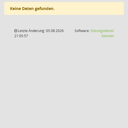
Keine Daten gefunden.
Letzte Änderung: 05.08.2026
Software:
Sitzungsdienst
(Wird in
21:05:57
Session