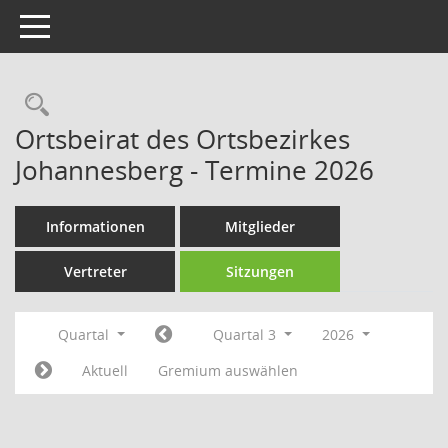
Toggle navigation
Rechercheauswahl
Ortsbeirat des Ortsbezirkes
Johannesberg - Termine 2026
Informationen
Mitglieder
Vertreter
Sitzungen
Quartal
Quartal 3
2026
Aktuell
Gremium auswählen