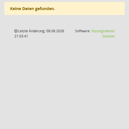
Keine Daten gefunden.
Letzte Änderung: 08.08.2026
Software:
Sitzungsdienst
(Wird in
21:03:41
Session