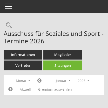
Toggle navigation
Rechercheauswahl
Ausschuss für Soziales und Sport -
Termine 2026
Informationen
Mitglieder
Vertreter
Sitzungen
Monat
Januar
2026
Aktuell
Gremium auswählen