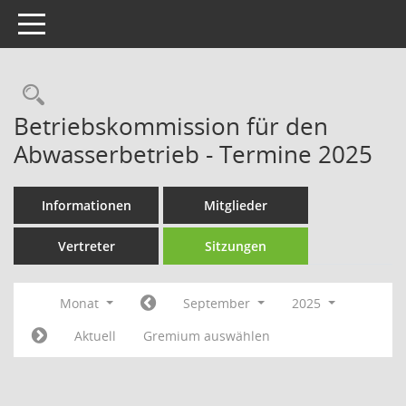
Toggle navigation
Rechercheauswahl
Betriebskommission für den
Abwasserbetrieb - Termine 2025
Informationen
Mitglieder
Vertreter
Sitzungen
Monat
September
2025
Aktuell
Gremium auswählen