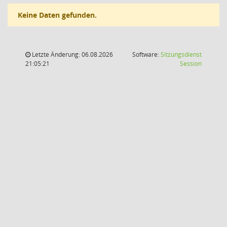
Keine Daten gefunden.
Letzte Änderung: 06.08.2026
Software:
Sitzungsdienst
(Wird in
21:05:21
Session