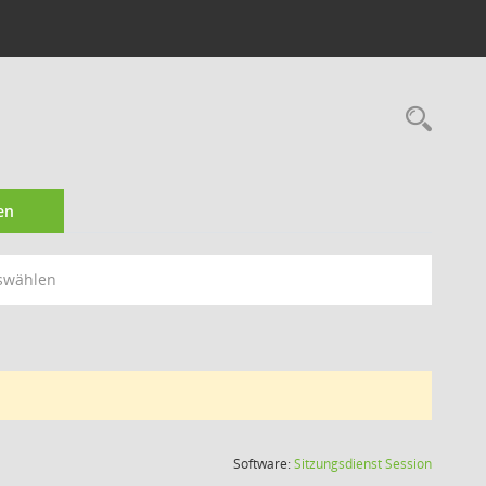
Rec
en
swählen
(Wird in
Software:
Sitzungsdienst
Session