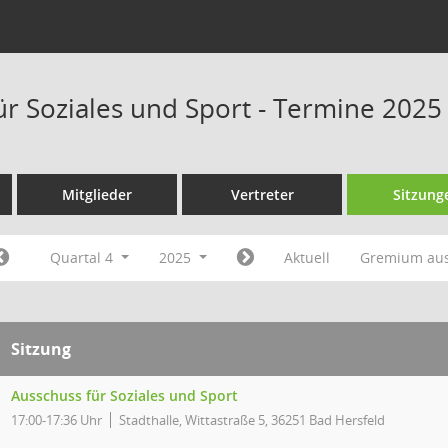
ür Soziales und Sport - Termine 2025
Mitglieder
Vertreter
Sitzung
Quartal 4
2025
Aktuell
Gremium au
Sitzung
Ausschuss für Soziales und Sport
17:00-17:36 Uhr
Stadthalle, Wittastraße 5, 36251 Bad Hersfeld