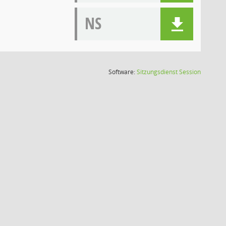
NS
(Wird in
Software:
Sitzungsdienst
Session