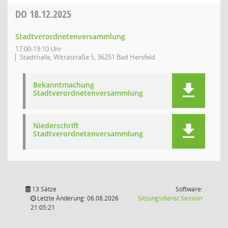
DO
18.12.2025
Stadtverordnetenversammlung
17:00-19:10 Uhr
Stadthalle, Wittastraße 5, 36251 Bad Hersfeld
Bekanntmachung
Stadtverordnetenversammlung
Niederschrift
Stadtverordnetenversammlung
13 Sätze
Software:
(Wird in
Letzte Änderung: 06.08.2026
Sitzungsdienst
Session
21:05:21