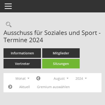
Toggle navigation
Rechercheauswahl
Ausschuss für Soziales und Sport -
Termine 2024
Informationen
Mitglieder
Vertreter
Sitzungen
Monat
August
2024
Aktuell
Gremium auswählen