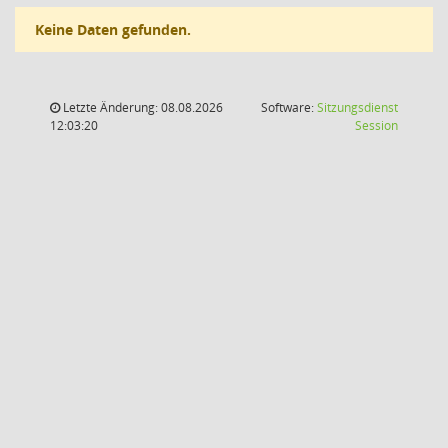
Keine Daten gefunden.
Letzte Änderung: 08.08.2026
Software:
Sitzungsdienst
(Wird in
12:03:20
Session