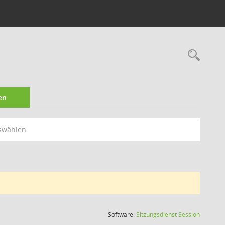
Rec
en
swählen
(Wird in
Software:
Sitzungsdienst
Session