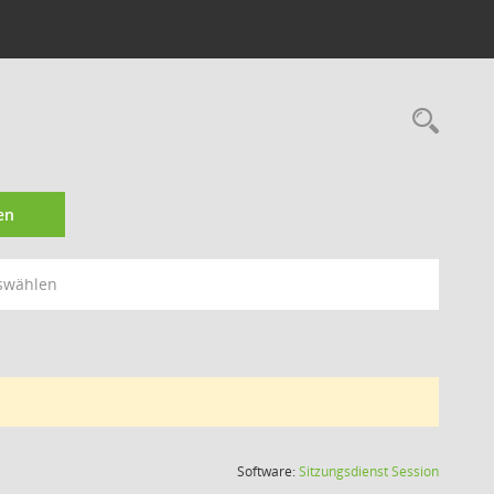
Rec
en
swählen
(Wird in
Software:
Sitzungsdienst
Session