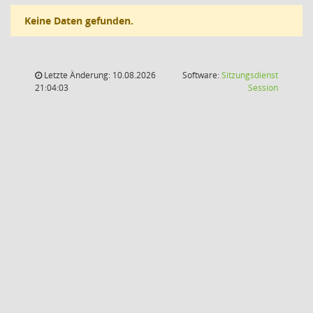
Keine Daten gefunden.
Letzte Änderung: 10.08.2026
Software:
Sitzungsdienst
(Wird in
21:04:03
Session