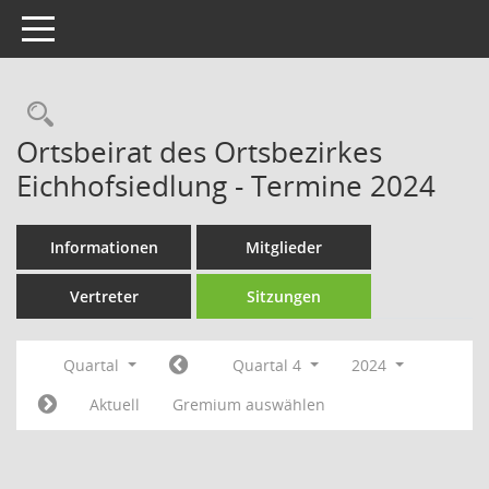
Toggle navigation
Rechercheauswahl
Ortsbeirat des Ortsbezirkes
Eichhofsiedlung - Termine 2024
Informationen
Mitglieder
Vertreter
Sitzungen
Quartal
Quartal 4
2024
Aktuell
Gremium auswählen