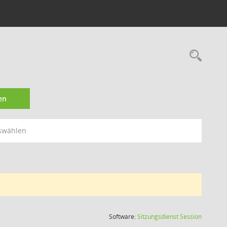
Rec
en
swählen
(Wird in
Software:
Sitzungsdienst
Session