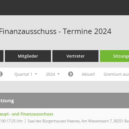
Finanzausschuss - Termine 2024
Mitglieder
Vertreter
Sitzung
Quartal 1
2024
Aktuell
Gremium au
itzung
aupt- und Finanzausschuss
7:00-17:25 Uhr
Saal des Bürgerhauses Heenes, Am Wiesenbach 7, 36251 Ba