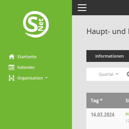
Toggle navigation
Haupt- und 
Informationen
Startseite
Kalender
Quartal
Organisation
Tag
S
14.03.2024
H
1