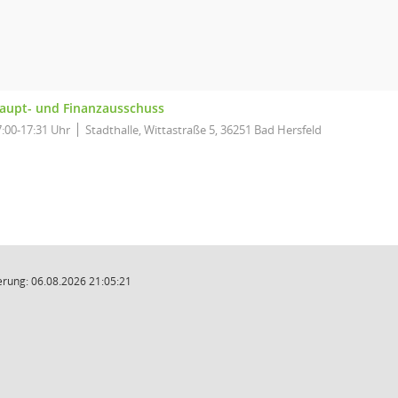
aupt- und Finanzausschuss
7:00-17:31 Uhr
Stadthalle, Wittastraße 5, 36251 Bad Hersfeld
rung: 06.08.2026 21:05:21