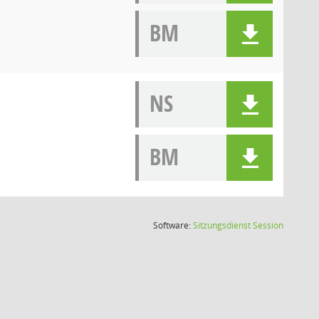
BM
NS
BM
(Wird in
Software:
Sitzungsdienst
Session