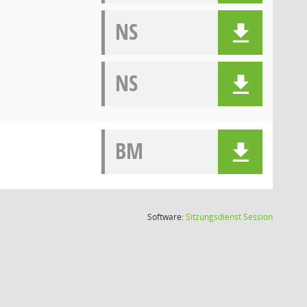
NS
NS
BM
(Wird in
Software:
Sitzungsdienst
Session