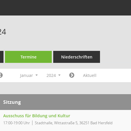
24
Termine
Niederschriften
Januar
2024
Aktuell
Sitzung
Ausschuss für Bildung und Kultur
17:00-19:00 Uhr
Stadthalle, Wittastraße 5, 36251 Bad Hersfeld