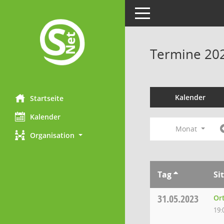
Toggle navigation
Termine 20
Kalender
Startseite
Kalender
Monat
Organisation
Tag
Si
31.05.2023
Ort
19: