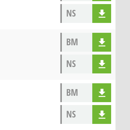
NS
BM
NS
BM
NS