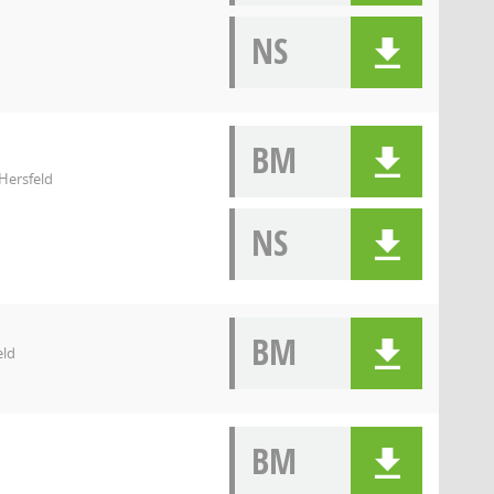
NS
BM
Hersfeld
NS
BM
eld
BM