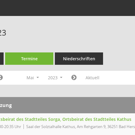
23
Termine
Niederschriften
Mai
2023
Aktuell
tzung
sbeirat des Stadtteiles Sorga, Ortsbeirat des Stadtteiles Kathus
00-20:35 Uhr
Saal der Solztalhalle Kathus, Am Rehgarten 9, 36251 Bad Hers