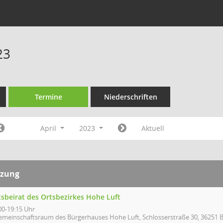
23
Termine
Niederschriften
April
2023
Aktuell
tzung
tsbeirat des Ortsbezirkes Hohe Luft
00-19:15 Uhr
emeinschaftsraum des Bürgerhauses Hohe Luft, Schlosserstraße 30, 36251 B