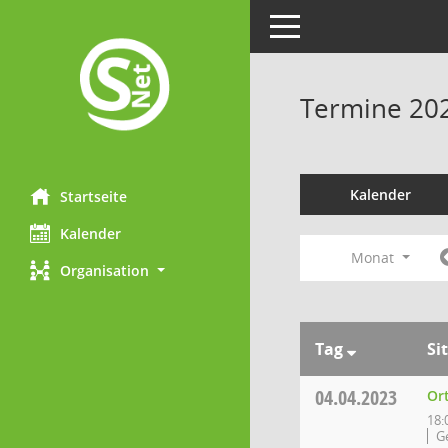
Toggle navigation
Termine 20
Kalender
Startseite
Kalender
Monat
Organisation
Tag
Si
04.04.2023
Or
18:
G